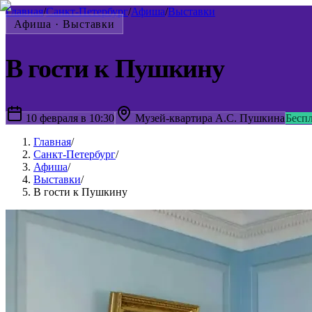
Главная
/
Санкт-Петербург
/
Афиша
/
Выставки
Афиша ·
Выставки
В гости к Пушкину
10 февраля в 10:30
Музей-квартира А.С. Пушкина
Бесп
Главная
/
Санкт-Петербург
/
Афиша
/
Выставки
/
В гости к Пушкину