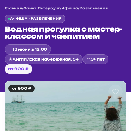
Главная
/
Санкт-Петербург
/
Афиша
/
Развлечения
АФИША ·
РАЗВЛЕЧЕНИЯ
Водная прогулка с мастер-
классом и чаепитием
13 июня в 12:00
Английская набережная, 54
3+ лет
от 900 ₽
от 900 ₽
Главная
/
Санкт-Петербург
/
Афиша
/
Развлечения
/
Водная прогулка с мастер-классом и чаепитием