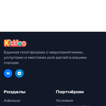
Выставки
Бесплатно
билеты от
25 апр.
Выставки
29 апр.
Выставки
Единая платформа с мероприятиями,
услугами и местами для детей в вашем
городе.
Разделы
Партнёрам
Афиша
Условия