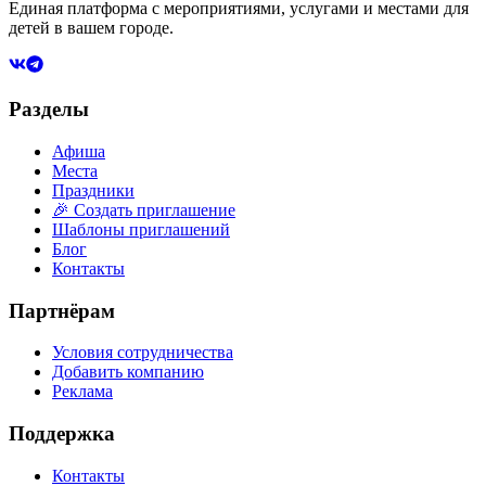
Единая платформа с мероприятиями, услугами и местами для
детей в вашем городе.
Разделы
Афиша
Места
Праздники
🎉 Создать приглашение
Шаблоны приглашений
Блог
Контакты
Партнёрам
Условия сотрудничества
Добавить компанию
Реклама
Поддержка
Контакты