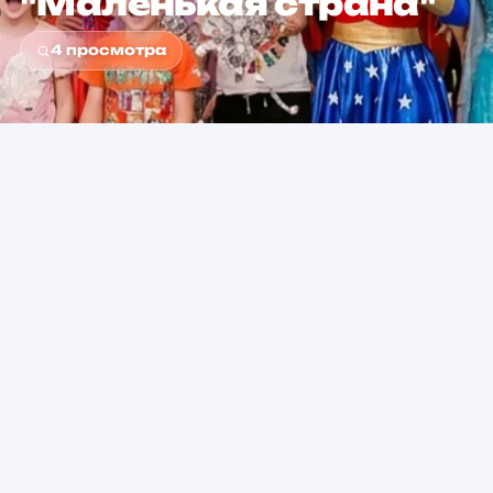
"Маленькая страна"
4
просмотра
0+
от 5 000 ₽
Возраст
Стоимость