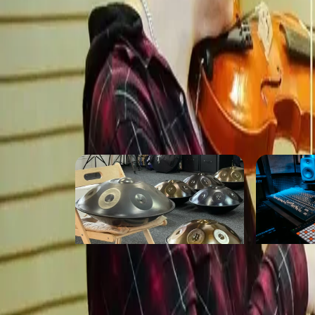
прямо среди "рок-атмосферы" с концерта
адреналина — дети в полном восторге от 
что это лучше обычных кружков, благода
ОТЗЫВЫ
ПОХОЖИЕ МЕСТА
Анимара
Resonanc
от 3 500 ₽
от 2 500 ₽