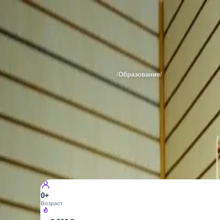
Школа Рока
Места
Санкт-Петербурга
/
Образование
/
Музыкальные
МУЗЫКАЛЬНЫЕ
Школа Рока
Лиговский пр., 21Б
19
просмотров
0+
Возраст