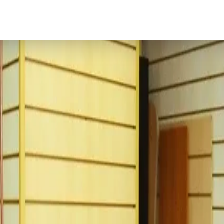
тоящего рока с концертами и клипами!
иния Васильевского
3) пр. Славы, 26к2
76
лковского, 9
ла в Питере: это не просто уроки — вы внутри
Дети вместе с учителями осваивают гитару, бас,
 в баттлах, решают музыкальные квесты в
 и побеждать на фестивалях вроде "Живой". Под
репетиции в студии, "Битва вокалистов", Drum
о авторской программе с 2012 года, но с
ы из топ-групп учат в 24 залах с оборудованием,