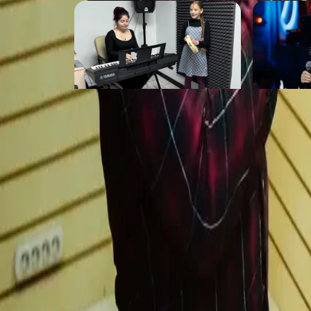
Solo
MusicLIF
от 2 500 ₽
от 1 500 ₽
Стоимость
· за урок
от 2 200 ₽
Маршрут