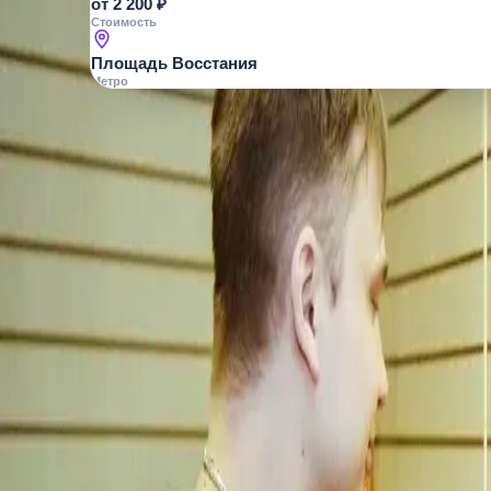
от 2 200 ₽
Стоимость
Площадь Восстания
Метро
О МЕСТЕ
Это не просто уроки — вы внутри нас
Адреса
1) Лиговский пр., 21Б
2) 13-я л
острова, 
4) ул. Есенина, 1к1
5) ул. Цио
Самая драйвовая и нестандартная рок-шко
настоящего рока с концертами и клипами! 
барабаны, вокал или клавиши, участвуют
интерактивах, помогают собирать группы
саундтреки от классики рока до хитов — 
Battle и даже съёмка клипов. Постановка п
современным подходом: мастера-музыкант