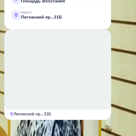
Площадь Восстания
Адрес
Лиговский пр., 21Б
Лиговский пр., 21Б