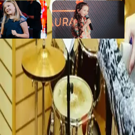
E
Proмьюз
от 2 000 ₽