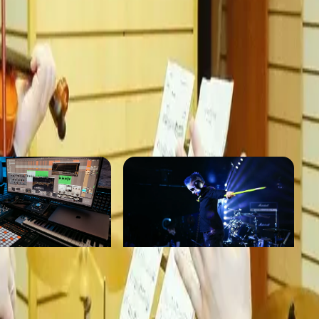
ми каждые 2 недели. Атмосфера полная
сцены и друзей, родители тоже (многие говорят,
ря фестивалям и бесплатным репетициям!).
e Music Academ
Sugar Drums
от 2 000 ₽