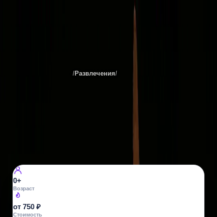
Театр кукол Крошка Арт
Места
Санкт-Петербурга
/
Развлечения
/
Театры
Все фото ·
5
ТЕАТРЫ
Театр кукол Крошка Арт
Загородный пр., 35
3
просмотра
0+
Возраст
от 750 ₽
Стоимость