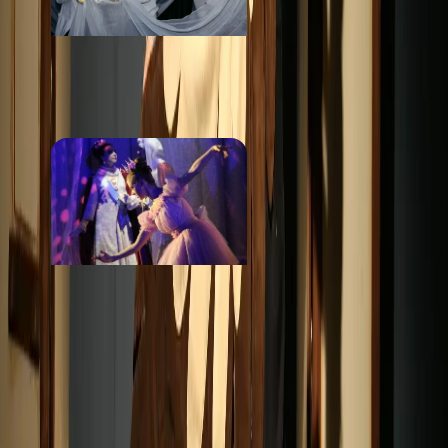
Театр Фонарик
от 800 ₽
Театр Два Крыла
от 1 000 ₽
Стоимость
· за билет
от 750 ₽
Маршрут