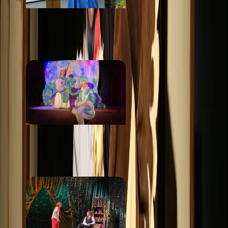
Интерактивный музей-
театр Сказки Пушкина
от 500 ₽
Творческое
пространство Студия
15
от 700 ₽