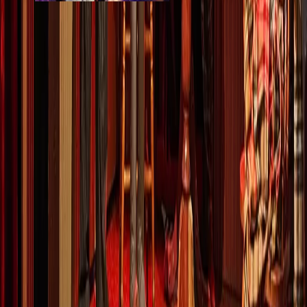
Театр Два Крыла
от 1 000 ₽
Стоимость
· за билеты
от 500 ₽
Маршрут