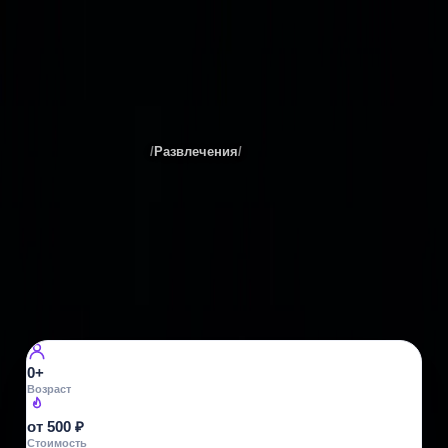
Театр За Черной речкой
Места
Санкт-Петербурга
/
Развлечения
/
Театры
Все фото ·
5
ТЕАТРЫ
Театр За Черной речкой
Богатырский пр., 4к5
4
просмотра
0+
Возраст
от 500 ₽
Стоимость