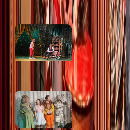
Творческое
пространство Студия
15
от 700 ₽
Театр юношеского
творчества
от 500 ₽