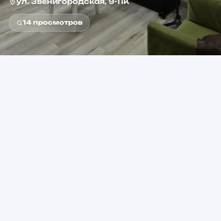
ул. Звенигородская, 9-11К
14
просмотров
0+
от 1 500 ₽
Возраст
Стоимость
Звенигородская
Метро