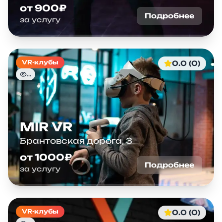
от 900₽
Подробнее
за услугу
VR-клубы
0.0 (0)
...
MIR VR
Брантовская дорога, 3
от 1000₽
Подробнее
за услугу
VR-клубы
0.0 (0)