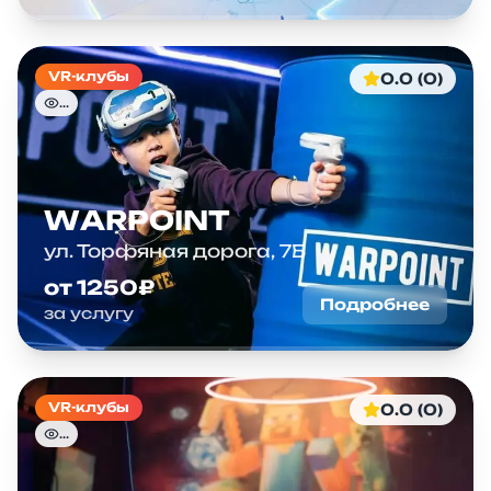
VR-клубы
0.0 (0)
...
WARPOINT
ул. Торфяная дорога, 7Б
от 1250₽
Подробнее
за услугу
VR-клубы
0.0 (0)
...