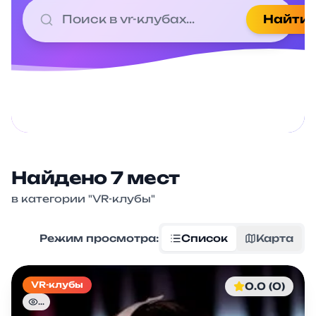
Найти
Найдено
7
мест
в категории "
VR-клубы
"
Режим просмотра:
Список
Карта
VR-клубы
0.0 (0)
...