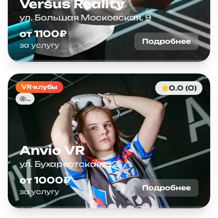
Versus Reality
ул. Большая Московская, 9
от 1100₽
Подробнее
за услугу
VR-клубы
0.0 (0)
...
Anvio VR
ул. Бухарестская, 32
от 1000₽
Подробнее
за услугу