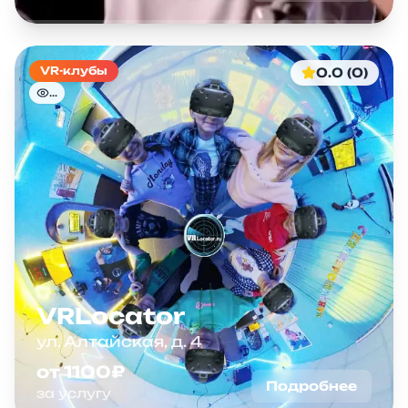
VR-клубы
0.0 (0)
...
VRLocator
ул. Алтайская, д. 4
от 1100₽
Подробнее
за услугу