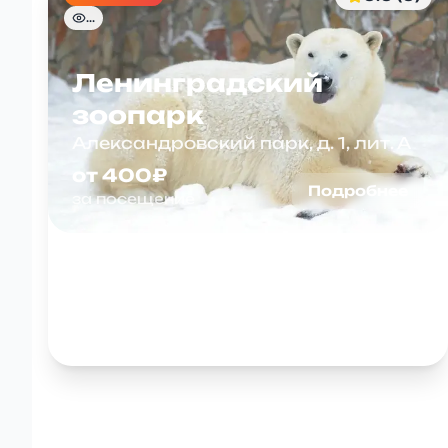
...
Ленинградский
зоопарк
Александровский парк, д. 1, лит. А
от 400₽
Подробнее
за посещение