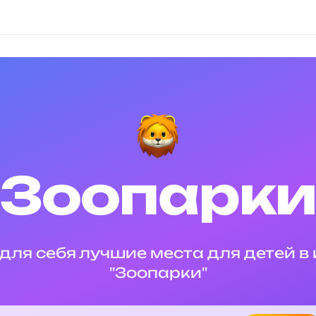
Зоопарк
для себя лучшие места для детей в
"
Зоопарки
"