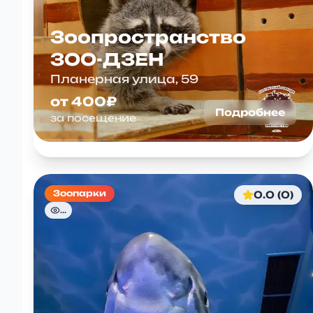
Зоопространство
ЗОО-ДЗЕН
Планерная улица, 59
от 400₽
Подробнее
за посещение
Зоопарки
0.0 (0)
...