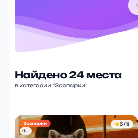
Найдено
24
места
в категории "
Зоопарки
"
Зоопарки
5 (1)
...