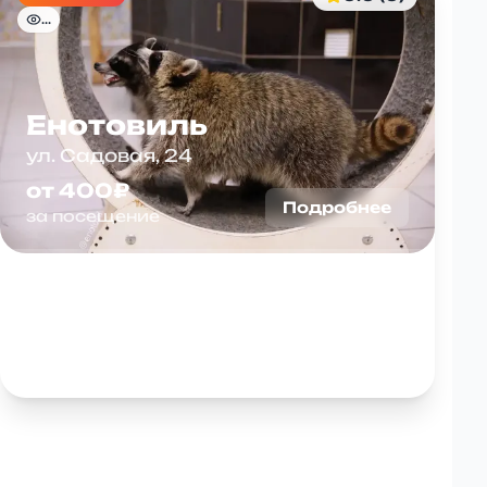
...
Енотовиль
ул. Садовая, 24
от 400₽
Подробнее
за посещение