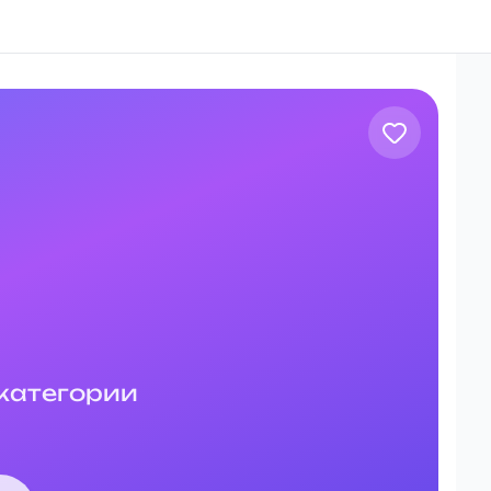
и
 категории