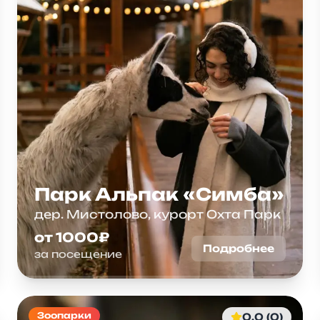
Парк Альпак «Симба»
дер. Мистолово, курорт Охта Парк
от 1000₽
Подробнее
за посещение
Зоопарки
0.0 (0)