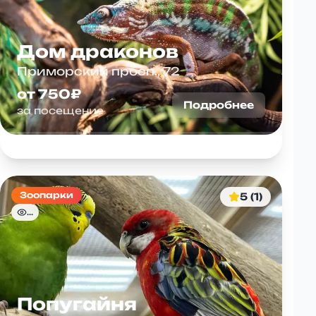
Дом драконов
Приморский просп., 72
от 750₽
Подробнее
за посещение
Зоопарки
5 (1)
...
Попугайня