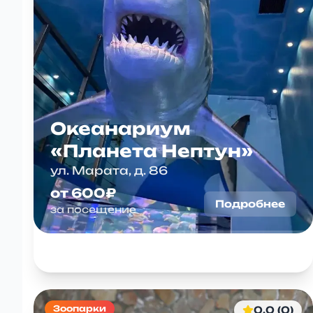
Океанариум
«Планета Нептун»
ул. Марата, д. 86
от 600₽
Подробнее
за посещение
Зоопарки
0.0 (0)