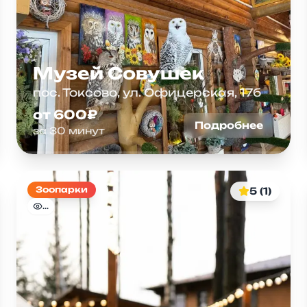
Музей Совушек
пос. Токсово, ул. Офицерская, 17б
от 600₽
Подробнее
за 30 минут
Зоопарки
5 (1)
...