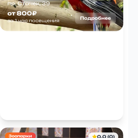
пр. Стачек, 39
от 800₽
Подробнее
за 1 час посещения
Зоопарки
0.0 (0)