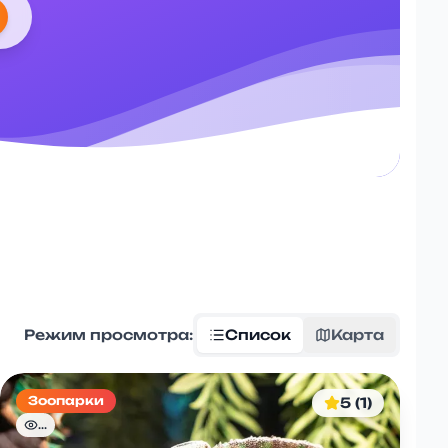
Режим просмотра:
Список
Карта
Зоопарки
5 (1)
...