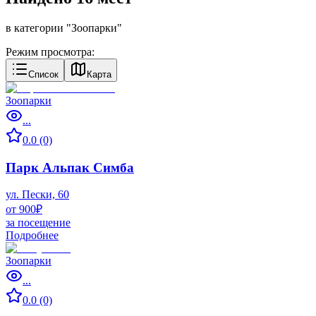
в категории "
Зоопарки
"
Режим просмотра:
Список
Карта
Зоопарки
...
0.0 (0)
Парк Альпак Симба
ул. Пески, 60
от 900₽
за посещение
Подробнее
Зоопарки
...
0.0 (0)