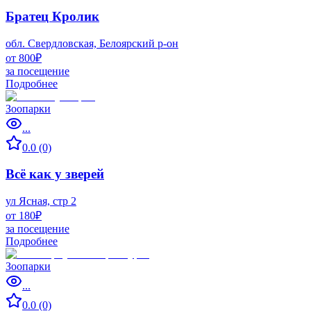
Братец Кролик
обл. Свердловская, Белоярский р-он
от 800₽
за посещение
Подробнее
Зоопарки
...
0.0 (0)
Всё как у зверей
ул Ясная, стр 2
от 180₽
за посещение
Подробнее
Зоопарки
...
0.0 (0)