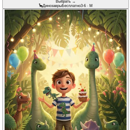
Выбрать →
🦕
Динозавры
Бесплатно
3-6
·
М