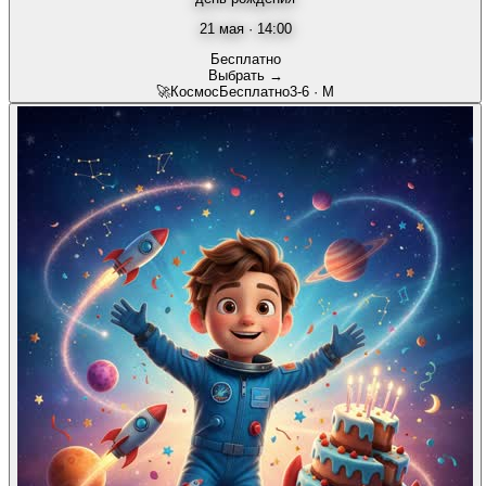
21 мая · 14:00
Бесплатно
Выбрать →
🚀
Космос
Бесплатно
3-6
·
М