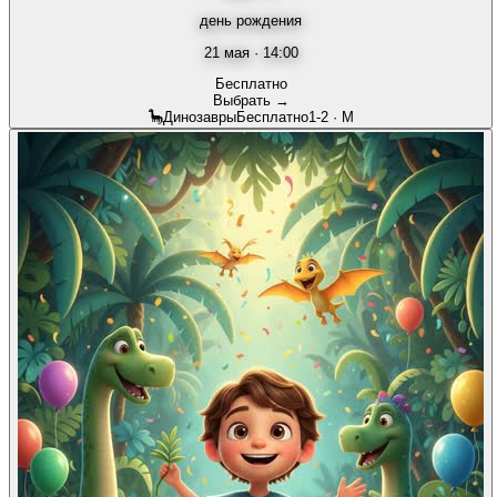
день рождения
21 мая · 14:00
Бесплатно
Выбрать →
🦕
Динозавры
Бесплатно
1-2
·
М