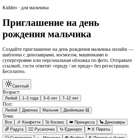
Kiddeo · для мальчика
Приглашение на день
рождения мальчика
Создайте приглашение на день рождения мальчика онлайн —
шаблоны с динозаврами, космосом, машинками и
супергероями или персональная обложка по фото. Отправьте
ссылкой, гости ответят «приду / не приду» без регистрации.
Бесплатно.
Светлый
Возраст
:
Любой
1–2 года
3–6 лет
7–12 лет
Пол
:
Любой
Девочка
Мальчик
Двойняшки 👯
Тема
:
Все
🎉 Конфетти
🚀 Космос
👑 Принцесса
🦕 Динозавры
🌈 Радуга
🧜‍♀️ Русалочка
🦄 Единорог
🏴‍☠️ Пираты
🦸 Супергерои
🏎️ Машинки
⚽ Футбол
⛏️ Пиксельный мир