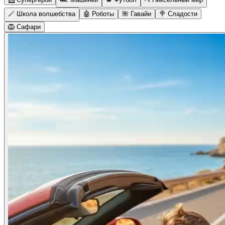
🪄 Школа волшебства
🤖 Роботы
🌺 Гавайи
🍭 Сладости
🦁 Сафари