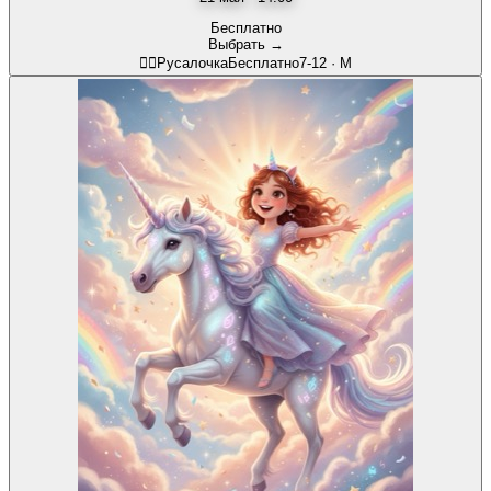
Бесплатно
Выбрать →
🧜‍♀️
Русалочка
Бесплатно
7-12
·
М