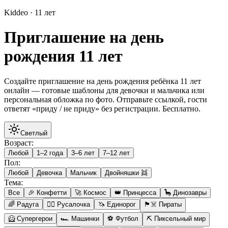
Kiddeo · 11 лет
Приглашение на день
рождения 11 лет
Создайте приглашение на день рождения ребёнка 11 лет
онлайн — готовые шаблоны для девочки и мальчика или
персональная обложка по фото. Отправьте ссылкой, гости
ответят «приду / не приду» без регистрации. Бесплатно.
Светлый
Возраст
:
Любой
1–2 года
3–6 лет
7–12 лет
Пол
:
Любой
Девочка
Мальчик
Двойняшки 👯
Тема
:
Все
🎉 Конфетти
🚀 Космос
👑 Принцесса
🦕 Динозавры
🌈 Радуга
🧜‍♀️ Русалочка
🦄 Единорог
🏴‍☠️ Пираты
🦸 Супергерои
🏎️ Машинки
⚽ Футбол
⛏️ Пиксельный мир