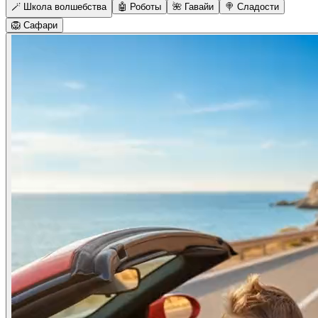
🪄 Школа волшебства
🤖 Роботы
🌺 Гавайи
🍭 Сладости
🦁 Сафари