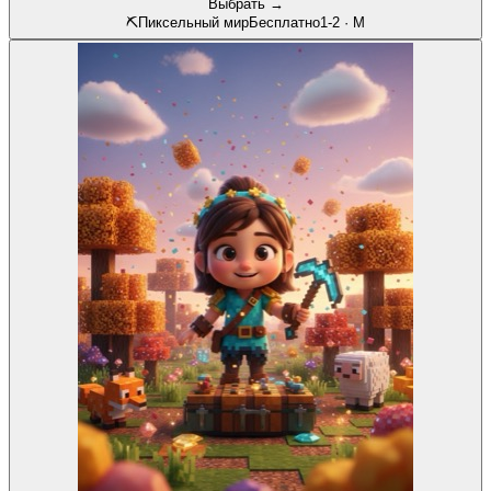
Выбрать →
⛏️
Пиксельный мир
Бесплатно
1-2
·
М