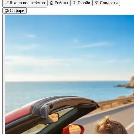
🪄 Школа волшебства
🤖 Роботы
🌺 Гавайи
🍭 Сладости
🦁 Сафари