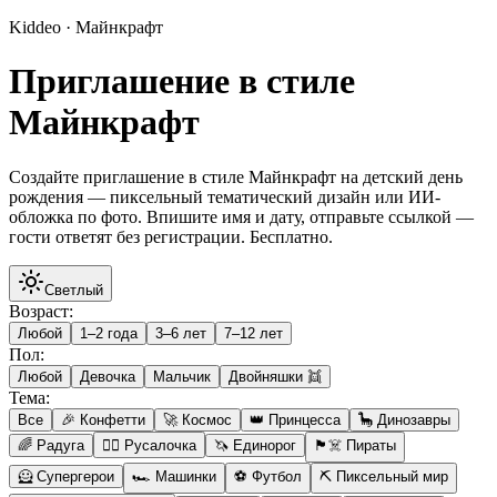
Kiddeo · Майнкрафт
Приглашение в стиле
Майнкрафт
Создайте приглашение в стиле Майнкрафт на детский день
рождения — пиксельный тематический дизайн или ИИ-
обложка по фото. Впишите имя и дату, отправьте ссылкой —
гости ответят без регистрации. Бесплатно.
Светлый
Возраст
:
Любой
1–2 года
3–6 лет
7–12 лет
Пол
:
Любой
Девочка
Мальчик
Двойняшки 👯
Тема
:
Все
🎉 Конфетти
🚀 Космос
👑 Принцесса
🦕 Динозавры
🌈 Радуга
🧜‍♀️ Русалочка
🦄 Единорог
🏴‍☠️ Пираты
🦸 Супергерои
🏎️ Машинки
⚽ Футбол
⛏️ Пиксельный мир