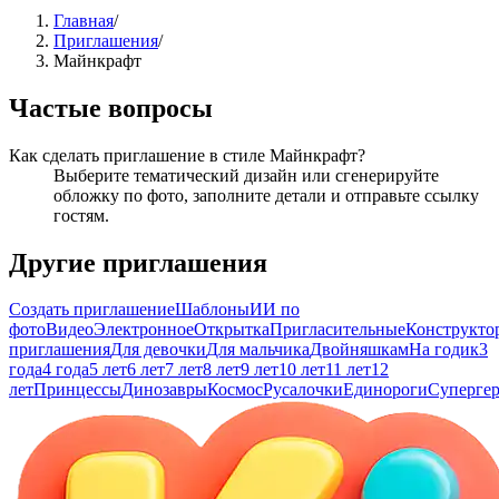
Главная
/
Приглашения
/
Майнкрафт
Частые вопросы
Как сделать приглашение в стиле Майнкрафт?
Выберите тематический дизайн или сгенерируйте
обложку по фото, заполните детали и отправьте ссылку
гостям.
Другие приглашения
Создать приглашение
Шаблоны
ИИ по
фото
Видео
Электронное
Открытка
Пригласительные
Конструкто
приглашения
Для девочки
Для мальчика
Двойняшкам
На годик
3
года
4 года
5 лет
6 лет
7 лет
8 лет
9 лет
10 лет
11 лет
12
лет
Принцессы
Динозавры
Космос
Русалочки
Единороги
Суперге