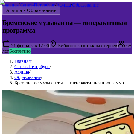
Главная
/
Санкт-Петербург
/
Афиша
/
Образование
Афиша ·
Образование
Бременские музыканты — интерактивная
программа
21 февраля в 12:00
Библиотека книжных героев
6+
лет
Бесплатно
Главная
/
Санкт-Петербург
/
Афиша
/
Образование
/
Бременские музыканты — интерактивная программа