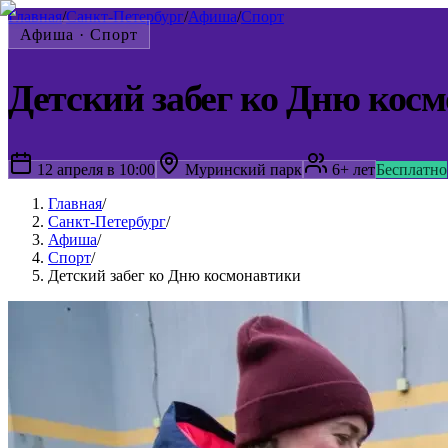
Главная
/
Санкт-Петербург
/
Афиша
/
Спорт
Афиша ·
Спорт
Детский забег ко Дню кос
12 апреля в 10:00
Муринский парк
6+ лет
Бесплатно
Главная
/
Санкт-Петербург
/
Афиша
/
Спорт
/
Детский забег ко Дню космонавтики