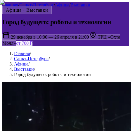
Главная
/
Санкт-Петербург
/
Афиша
/
Выставки
Афиша ·
Выставки
Город будущего: роботы и технологии
29 декабря в 10:00 — 26 апреля в 21:00
ТРЦ «Охта
Молл»
от 700 ₽
Главная
/
Санкт-Петербург
/
Афиша
/
Выставки
/
Город будущего: роботы и технологии