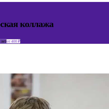
рская коллажа
 лет
от 400 ₽