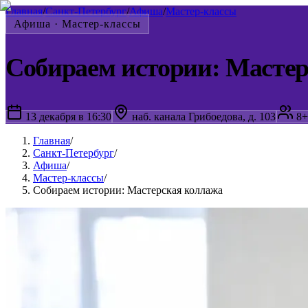
Главная
/
Санкт-Петербург
/
Афиша
/
Мастер-классы
Афиша ·
Мастер-классы
Собираем истории: Масте
13 декабря в 16:30
наб. канала Грибоедова, д. 103
8+
Главная
/
Санкт-Петербург
/
Афиша
/
Мастер-классы
/
Собираем истории: Мастерская коллажа