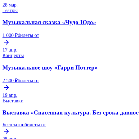
28 мар.
Театры
Музыкальная сказка «Чудо-Юдо»
1 000 ₽
билеты от
17 апр.
Концерты
Музыкальное шоу «Гарри Поттер»
2 500 ₽
билеты от
19 апр.
Выставки
Выставка «Спасенная культура. Без срока давнос
Бесплатно
билеты от
25 апр.