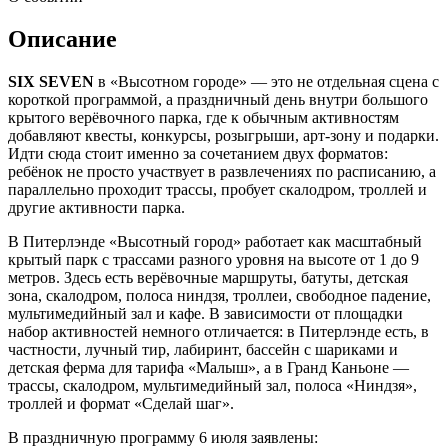
Описание
SIX SEVEN
в «Высотном городе» — это не отдельная сцена с
короткой программой, а праздничный день внутри большого
крытого верёвочного парка, где к обычным активностям
добавляют квесты, конкурсы, розыгрыши, арт-зону и подарки.
Идти сюда стоит именно за сочетанием двух форматов:
ребёнок не просто участвует в развлечениях по расписанию, а
параллельно проходит трассы, пробует скалодром, троллей и
другие активности парка.
В Питерлэнде «Высотный город» работает как масштабный
крытый парк с трассами разного уровня на высоте от 1 до 9
метров. Здесь есть верёвочные маршруты, батуты, детская
зона, скалодром, полоса ниндзя, троллеи, свободное падение,
мультимедийный зал и кафе. В зависимости от площадки
набор активностей немного отличается: в Питерлэнде есть, в
частности, лучный тир, лабиринт, бассейн с шариками и
детская ферма для тарифа «Малыш», а в Гранд Каньоне —
трассы, скалодром, мультимедийный зал, полоса «Ниндзя»,
троллей и формат «Сделай шаг».
В праздничную программу 6 июля заявлены: