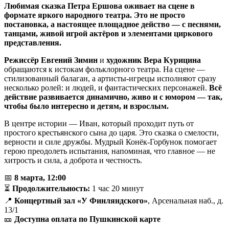
Любимая сказка Петра Ершова оживает на сцене в
формате яркого народного театра. Это не просто
постановка, а настоящее площадное действо — с песнями,
танцами, живой игрой актёров и элементами циркового
представления.
Режиссёр Евгений Зимин
и
художник Вера Курицина
обращаются к истокам фольклорного театра. На сцене —
стилизованный балаган, а артисты-игрецы исполняют сразу
несколько ролей: и людей, и фантастических персонажей.
Всё
действие развивается динамично, живо и с юмором — так,
чтобы было интересно и детям, и взрослым.
В центре истории — Иван, который проходит путь от
простого крестьянского сына до царя. Это сказка о смелости,
верности и силе дружбы. Мудрый Конёк-Горбунок помогает
герою преодолеть испытания, напоминая, что главное — не
хитрость и сила, а доброта и честность.
📅
8 марта, 12:00
⏳
Продолжительность:
1 час 20 минут
📍
Концертный зал «У Финляндского»
, Арсенальная наб., д.
13/1
🎫
Доступна оплата по Пушкинской карте