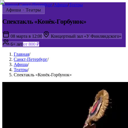
Главная
/
Санкт-Петербург
/
Афиша
/
Театры
Афиша ·
Театры
Спектакль «Конёк-Горбунок»
08 марта в 12:00
Концертный зал «У Финляндского»
6+ лет
от 800 ₽
Главная
/
Санкт-Петербург
/
Афиша
/
Театры
/
Спектакль «Конёк-Горбунок»