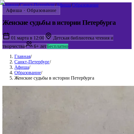
Главная
/
Санкт-Петербург
/
Афиша
/
Образование
Афиша ·
Образование
Женские судьбы в истории Петербурга
01 марта в 12:00
Детская библиотека чтения и
творчества
6+ лет
Бесплатно
Главная
/
Санкт-Петербург
/
Афиша
/
Образование
/
Женские судьбы в истории Петербурга