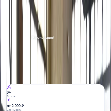
CS Пейнтбол
Места
Санкт-Петербурга
/
Развлечения
/
Пейнтболл
Все фото ·
5
ПЕЙНТБОЛЛ
CS Пейнтбол
ул. Предпортовая, 8
8
просмотров
0+
Возраст
от 2 000 ₽
Стоимость