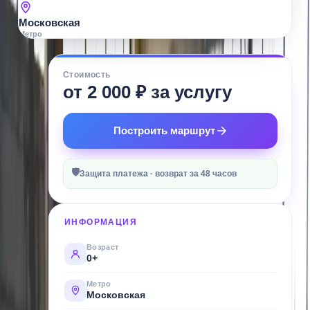
Московская
Метро
О
Стоимость
МЕСТЕ
от 2 000 ₽ за услугу
Пейнтбол
CS
Построить маршрут
Paintball
—
🛡
настоящий
Защита платежа · возврат за 48 часов
адреналин
и
ИНФОРМАЦИЯ
тактические
баталии
Возраст
0+
в
Санкт-
Метро
Московская
Петербурге