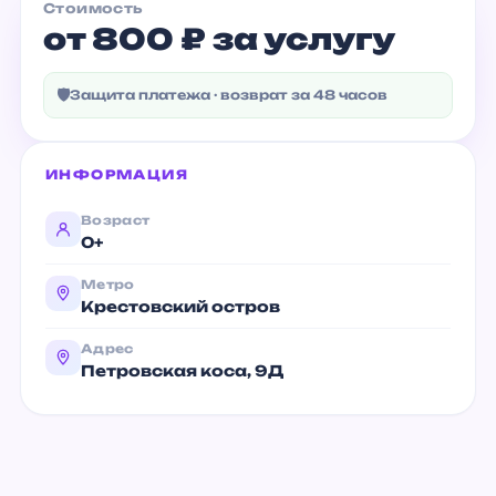
Стоимость
от 800 ₽ за услугу
🛡
Защита платежа · возврат за 48 часов
ИНФОРМАЦИЯ
Возраст
0+
Метро
Крестовский остров
Адрес
Петровская коса, 9Д