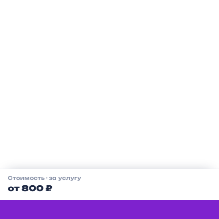
Стоимость
· за услугу
от 800 ₽