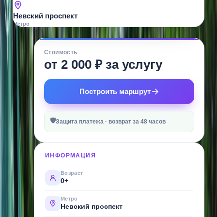
Невский проспект
Метро
О
Стоимость
МЕСТЕ
от 2 000 ₽ за услугу
Пейнтбол
в
Построить маршрут
Pikabum
—
🛡
динамичный
Защита платежа · возврат за 48 часов
и
безопасный
ИНФОРМАЦИЯ
экшен
в
Возраст
0+
Петербурге
для
Метро
Невский проспект
подростков