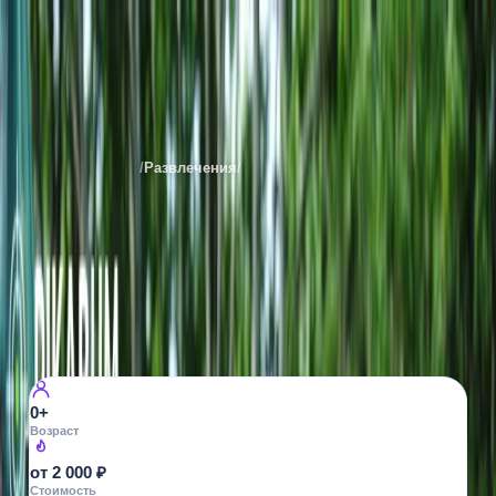
Pikabum
Места
Санкт-Петербурга
/
Развлечения
/
Пейнтболл
Все фото ·
5
ПЕЙНТБОЛЛ
Pikabum
пр. Невский, 32
6
просмотров
0+
Возраст
от 2 000 ₽
Стоимость